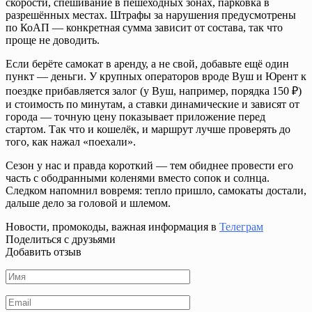
скорости, спешивание в пешеходных зонах, парковка в
разрешённых местах. Штрафы за нарушения предусмотрены
по КоАП — конкретная сумма зависит от состава, так что
проще не доводить.
Если берёте самокат в аренду, а не свой, добавьте ещё один
пункт — деньги. У крупных операторов вроде Вуш и Юрент к
поездке прибавляется залог (у Вуш, например, порядка 150 ₽)
и стоимость по минутам, а ставки динамические и зависят от
города — точную цену показывает приложение перед
стартом. Так что и кошелёк, и маршрут лучше проверять до
того, как нажал «поехали».
Сезон у нас и правда короткий — тем обиднее провести его
часть с ободранными коленями вместо сопок и солнца.
Следком напомнил вовремя: тепло пришло, самокаты достали,
дальше дело за головой и шлемом.
Новости, промокоды, важная информация в
Телеграм
Поделиться с друзьями
Добавить отзыв
Имя
*
Email