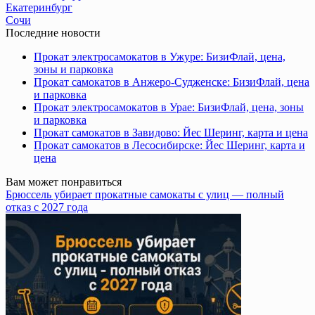
Екатеринбург
Сочи
Последние новости
Прокат электросамокатов в Ужуре: БизиФлай, цена,
зоны и парковка
Прокат самокатов в Анжеро-Судженске: БизиФлай, цена
и парковка
Прокат электросамокатов в Урае: БизиФлай, цена, зоны
и парковка
Прокат самокатов в Завидово: Йес Шеринг, карта и цена
Прокат самокатов в Лесосибирске: Йес Шеринг, карта и
цена
Вам может понравиться
Брюссель убирает прокатные самокаты с улиц — полный
отказ с 2027 года