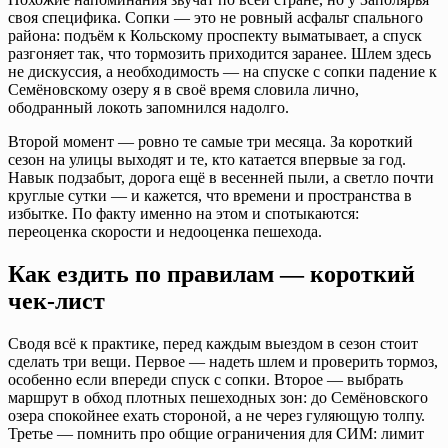
своя специфика. Сопки — это не ровный асфальт спального
района: подъём к Кольскому проспекту выматывает, а спуск
разгоняет так, что тормозить приходится заранее. Шлем здесь
не дискуссия, а необходимость — на спуске с сопки падение к
Семёновскому озеру я в своё время словила лично,
ободранный локоть запомнился надолго.
Второй момент — ровно те самые три месяца. За короткий
сезон на улицы выходят и те, кто катается впервые за год.
Навык подзабыт, дорога ещё в весенней пыли, а светло почти
круглые сутки — и кажется, что времени и пространства в
избытке. По факту именно на этом и спотыкаются:
переоценка скорости и недооценка пешехода.
Как ездить по правилам — короткий
чек-лист
Сводя всё к практике, перед каждым выездом в сезон стоит
сделать три вещи. Первое — надеть шлем и проверить тормоз,
особенно если впереди спуск с сопки. Второе — выбрать
маршрут в обход плотных пешеходных зон: до Семёновского
озера спокойнее ехать стороной, а не через гуляющую толпу.
Третье — помнить про общие ограничения для СИМ: лимит