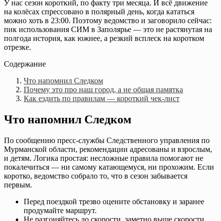
У нас сезон короткий, по факту три месяца. И всё движение
на колёсах спрессовано в полярный день, когда кататься
можно хоть в 23:00. Поэтому ведомство и заговорило сейчас:
пик использования СИМ в Заполярье — это не растянутая на
полгода история, как южнее, а резкий всплеск на коротком
отрезке.
Содержание
Что напомнил Следком
Почему это про наш город, а не общая памятка
Как ездить по правилам — короткий чек-лист
Что напомнил Следком
По сообщению пресс-службы Следственного управления по
Мурманской области, рекомендации адресованы и взрослым,
и детям. Логика простая: несложные правила помогают не
покалечиться — ни самому катающемуся, ни прохожим. Если
коротко, ведомство собрало то, что в сезон забывается
первым.
Перед поездкой трезво оцените обстановку и заранее
продумайте маршрут.
Не разгоняйтесь до скорости, заметно выше скорости