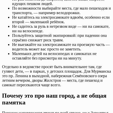
идущих пешком людей.
По возможности выбирайте места, где мало пешеходов и
транспорта, — например велодорожки.
Не катайтесь на электросамокате вдвоём, особенно если
второй — маленький ребёнок.
Не садитесь за руль в нетрезвом виде — ни на самокате,
ни на велосипеде.
Пользуйтесь защитной экипировкой: при падении она
серьёзно снижает риск травм.
Не выезжайте на электросамокате на проезжую часть —
водитель может вас просто не заметить.
Маленьких детей на велосипедах и самокатах не
оставляйте без присмотра ни на минуту.
Отдельно в ведомстве просят быть внимательнее там, где
гуляют дети, — в парках, у детских площадок. Для Мурманска
это пр. Ленина в выходной, набережная Семёновского озера
летним вечером, дворы Жилстроя — места, где пешеход и
самокат пересекаются чаще всего.
Почему это про наш город, а не общая
памятка
Похожие напоминания звучат по всей стране, но у Заполярья