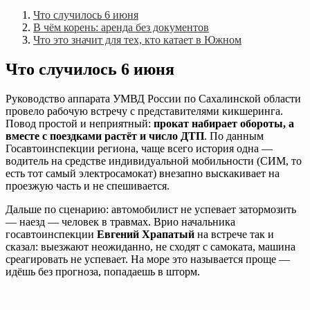
Что случилось 6 июня
В чём корень: аренда без документов
Что это значит для тех, кто катает в Южном
Что случилось 6 июня
Руководство аппарата УМВД России по Сахалинской области
провело рабочую встречу с представителями кикшеринга.
Повод простой и неприятный:
прокат набирает обороты, а
вместе с поездками растёт и число ДТП
. По данным
Госавтоинспекции региона, чаще всего история одна —
водитель на средстве индивидуальной мобильности (СИМ, то
есть тот самый электросамокат) внезапно выскакивает на
проезжую часть и не спешивается.
Дальше по сценарию: автомобилист не успевает затормозить
— наезд — человек в травмах. Врио начальника
госавтоинспекции
Евгений Храпатый
на встрече так и
сказал: выезжают неожиданно, не сходят с самоката, машина
среагировать не успевает. На море это называется проще —
идёшь без прогноза, попадаешь в шторм.