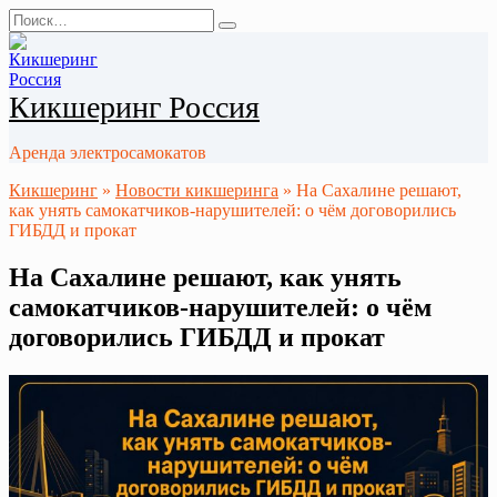
Перейти
Search
к
for:
содержанию
Кикшеринг Россия
Аренда электросамокатов
Кикшеринг
»
Новости кикшеринга
»
На Сахалине решают,
как унять самокатчиков-нарушителей: о чём договорились
ГИБДД и прокат
На Сахалине решают, как унять
самокатчиков-нарушителей: о чём
договорились ГИБДД и прокат