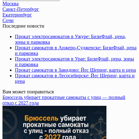
for:
Москва
Санкт-Петербург
Екатеринбург
Сочи
Последние новости
Прокат электросамокатов в Ужуре: БизиФлай, цена,
зоны и парковка
Прокат самокатов в Анжеро-Судженске: БизиФлай, цена
и парковка
Прокат электросамокатов в Урае: БизиФлай, цена, зоны
и парковка
Прокат самокатов в Завидово: Йес Шеринг, карта и цена
Прокат самокатов в Лесосибирске: Йес Шеринг, карта и
цена
Вам может понравиться
Брюссель убирает прокатные самокаты с улиц — полный
отказ с 2027 года