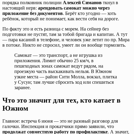
порядка полковник полиции
Алексей Симанов
ткнул в
настоящий нерв:
арендовать самокат можно через
приложение без документов
. Берёт кто угодно — хоть
ребёнок, который не понимает, как вести себя на дороге.
По факту это и есть разница с морем. На сейнер без
подготовки не пустят, там за тобой бригада и капитан. А тут
— пара касаний в телефоне, и человек уже летит по пр. Мира
в потоке. Никто не спросил, умеет ли он вообще тормозить.
Самокат — это транспорт, а не игрушка из
приложения. Лимит обычно 25 км/ч, в
пешеходных зонах самокат ведут рядом, на
проезжую часть выскакивать нельзя. В Южном
узкие места — район Сити Молла, вокзал, плитка
у Сусуи; там лучше сбросить ход или спешиться
заранее.
Что это значит для тех, кто катает в
Южном
Главное: встреча 6 июня — это не разовый разговор для
галочки. Инспекция и прокатчики прямо заявили, что
продолжат совместную работу по профилактике
. А значит,