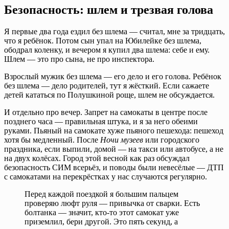
Безопасность: шлем и трезвая голова
Я первые два года ездил без шлема — считал, мне за тридцать,
что я ребёнок. Потом сын упал на Юбилейке без шлема,
ободрал коленку, и вечером я купил два шлема: себе и ему.
Шлем — это про сына, не про инспектора.
Взрослый мужик без шлема — его дело и его голова. Ребёнок
без шлема — дело родителей, тут я жёсткий. Если сажаете
детей кататься по Полушкиной роще, шлем не обсуждается.
И отдельно про вечер. Запрет на самокаты в центре после
позднего часа — правильная штука, и я за него обеими
руками. Пьяный на самокате хуже пьяного пешехода: пешеход
хотя бы медленный. После
Ночи музеев
или городского
праздника, если выпили, домой — на такси или автобусе, а не
на двух колёсах. Город этой весной как раз обсуждал
безопасность СИМ всерьёз, и поводы были невесёлые — ДТП
с самокатами на перекрёстках у нас случаются регулярно.
Перед каждой поездкой я большим пальцем
проверяю люфт руля — привычка от сварки. Есть
болтанка — значит, кто-то этот самокат уже
приземлил, бери другой. Это пять секунд, а