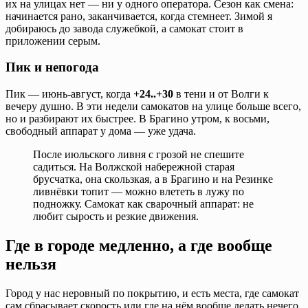
их на улицах нет — ни у одного оператора. Сезон как смена:
начинается рано, заканчивается, когда стемнеет. Зимой я
добираюсь до завода служебкой, а самокат стоит в
приложении серым.
Пик и непогода
Пик — июнь-август, когда
+24..+30
в тени и от Волги к
вечеру душно. В эти недели самокатов на улице больше всего,
но и разбирают их быстрее. В Брагино утром, к восьми,
свободный аппарат у дома — уже удача.
После июльского ливня с грозой не спешите
садиться. На Волжской набережной старая
брусчатка, она скользкая, а в Брагино и на Резинке
ливнёвки топит — можно влететь в лужу по
подножку. Самокат как сварочный аппарат: не
любит сырость и резкие движения.
Где в городе медленно, а где вообще
нельзя
Город у нас неровный по покрытию, и есть места, где самокат
сам сбрасывает скорость или где на нём вообще делать нечего.