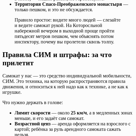
Территория Спасо-Преображенского монастыря
—
только пешком, и это не обсуждается.
Правило простое: видите много людей — слезайте
и ведите самокат рукой. На Которосльной
набережной вечером в выходной проще пройти
пятьдесят метров пешком, чем объяснять потом
инспектору, почему вы пролетели сквозь толпу.
Правила СИМ и штрафы: за что
прилетит
Самокат у нас — это средство индивидуальной мобильности,
СИМ. Это техника, на которую распространяются правила
движения, и относиться к ней надо как к технике, а не как к
игрушке.
Что нужно держать в голове:
Лимит скорости
— около
25 км/ч
, а в медленных зонах
меньше, и его задаёт сам самокат.
Возрастной ценз
— аренда оформляется на взрослого с
картой; ребёнка за руль арендного самоката сажать
нельзя.