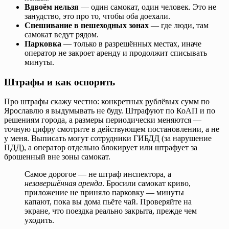
Вдвоём нельзя
— один самокат, один человек. Это не
занудство, это про то, чтобы оба доехали.
Спешивание в пешеходных зонах
— где люди, там
самокат ведут рядом.
Парковка
— только в разрешённых местах, иначе
оператор не закроет аренду и продолжит списывать
минуты.
Штрафы и как оспорить
Про штрафы скажу честно: конкретных рублёвых сумм по
Ярославлю я выдумывать не буду. Штрафуют по КоАП и по
решениям города, а размеры периодически меняются —
точную цифру смотрите в действующем постановлении, а не
у меня. Выписать могут сотрудники ГИБДД (за нарушение
ПДД), а оператор отдельно блокирует или штрафует за
брошенный вне зоны самокат.
Самое дорогое — не штраф инспектора, а
незавершённая аренда
. Бросили самокат криво,
приложение не приняло парковку — минуты
капают, пока вы дома пьёте чай. Проверяйте на
экране, что поездка реально закрыта, прежде чем
уходить.