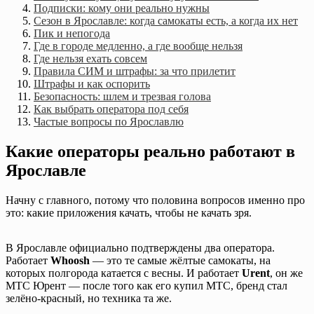
Подписки: кому они реально нужны
Сезон в Ярославле: когда самокаты есть, а когда их нет
Пик и непогода
Где в городе медленно, а где вообще нельзя
Где нельзя ехать совсем
Правила СИМ и штрафы: за что прилетит
Штрафы и как оспорить
Безопасность: шлем и трезвая голова
Как выбрать оператора под себя
Частые вопросы по Ярославлю
Какие операторы реально работают в
Ярославле
Начну с главного, потому что половина вопросов именно про
это: какие приложения качать, чтобы не качать зря.
В Ярославле официально подтверждены два оператора.
Работает
Whoosh
— это те самые жёлтые самокаты, на
которых полгорода катается с весны. И работает
Urent
, он же
МТС Юрент — после того как его купил МТС, бренд стал
зелёно-красный, но техника та же.