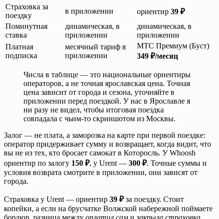
Страховка за
в приложении
ориентир
39 ₽
поездку
Поминутная
динамическая, в
динамическая, в
ставка
приложении
приложении
МТС Премиум (Буст)
Платная
месячный тариф в
подписка
приложении
349 ₽/месяц
Числа в таблице — это национальные ориентиры
операторов, а не точная ярославская цена. Точная
цена зависит от города и сезона, уточняйте в
приложении перед поездкой. У нас в Ярославле я
ни разу не видел, чтобы итоговая поездка
совпадала с чьим-то скриншотом из Москвы.
Залог — не плата, а заморозка на карте при первой поездке:
оператор придерживает сумму и возвращает, когда видит, что
вы не из тех, кто бросает самокат в Которосль. У Whoosh
ориентир по залогу
150 ₽
, у Urent —
300 ₽
. Точные суммы и
условия возврата смотрите в приложении, они зависят от
города.
Страховка у Urent — ориентир
39 ₽
за поездку. Стоит
копейки, а если на брусчатке Волжской набережной поймаете
бордюр, разница между
оплатил сам
и
закрыла страховка