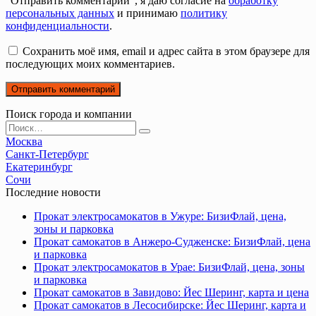
"Отправить комментарий", я даю согласие на
обработку
персональных данных
и принимаю
политику
конфиденциальности
.
Сохранить моё имя, email и адрес сайта в этом браузере для
последующих моих комментариев.
Поиск города и компании
Search
for:
Москва
Санкт-Петербург
Екатеринбург
Сочи
Последние новости
Прокат электросамокатов в Ужуре: БизиФлай, цена,
зоны и парковка
Прокат самокатов в Анжеро-Судженске: БизиФлай, цена
и парковка
Прокат электросамокатов в Урае: БизиФлай, цена, зоны
и парковка
Прокат самокатов в Завидово: Йес Шеринг, карта и цена
Прокат самокатов в Лесосибирске: Йес Шеринг, карта и