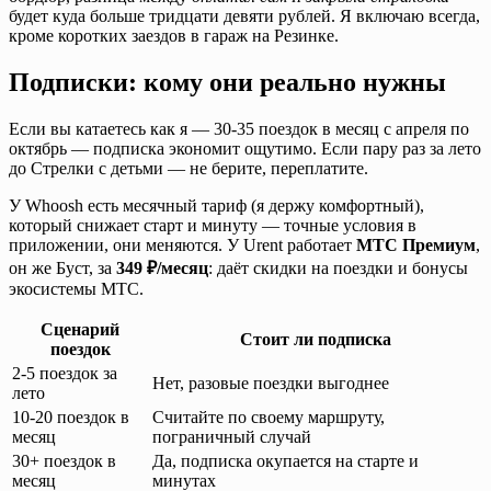
будет куда больше тридцати девяти рублей. Я включаю всегда,
кроме коротких заездов в гараж на Резинке.
Подписки: кому они реально нужны
Если вы катаетесь как я — 30-35 поездок в месяц с апреля по
октябрь — подписка экономит ощутимо. Если пару раз за лето
до Стрелки с детьми — не берите, переплатите.
У Whoosh есть месячный тариф (я держу комфортный),
который снижает старт и минуту — точные условия в
приложении, они меняются. У Urent работает
МТС Премиум
,
он же Буст, за
349 ₽/месяц
: даёт скидки на поездки и бонусы
экосистемы МТС.
Сценарий
Стоит ли подписка
поездок
2-5 поездок за
Нет, разовые поездки выгоднее
лето
10-20 поездок в
Считайте по своему маршруту,
месяц
пограничный случай
30+ поездок в
Да, подписка окупается на старте и
месяц
минутах