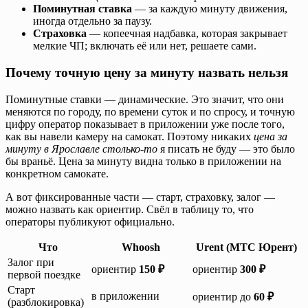
Поминутная ставка
— за каждую минуту движения,
иногда отдельно за паузу.
Страховка
— копеечная надбавка, которая закрывает
мелкие ЧП; включать её или нет, решаете сами.
Почему точную цену за минуту назвать нельзя
Поминутные ставки — динамические. Это значит, что они
меняются по городу, по времени суток и по спросу, и точную
цифру оператор показывает в приложении уже после того,
как вы навели камеру на самокат. Поэтому никаких
цена за
минуту в Ярославле столько-то
я писать не буду — это было
бы враньё. Цена за минуту видна только в приложении на
конкретном самокате.
А вот фиксированные части — старт, страховку, залог —
можно назвать как ориентир. Свёл в таблицу то, что
операторы публикуют официально.
Что
Whoosh
Urent (МТС Юрент)
Залог при
ориентир
150 ₽
ориентир
300 ₽
первой поездке
Старт
в приложении
ориентир до
60 ₽
(разблокировка)