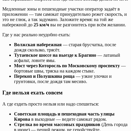
Медленные зоны и пешеходные участки оператор задаёт в
приложении — там самокат принудительно режет скорость, и
это не глюк, а так задумано. Заложите время: на той же
набережной до
25 км/ч
вы не разгонитесь при всём желании.
Где у нас реально неудобно ехать:
Волжская набережная
— старая брусчатка, после
дождя скользко, трясёт.
Тутаевское шоссе на выезде к Брагино
— латаный
асфальт, ловите ямы.
Мост через Которосль по Московскому проспекту
—
бортовые швы, тряска на каждом стыке.
Перекоп и Полушкина роща
— узкие улочки и
грунтовки, после дождя там месиво.
Где нельзя ехать совсем
А где ездить просто нельзя или надо спешиться:
Советская площадь и пешеходная часть улицы
Кирова
в выходные — ведите самокат рядом.
Стрелка во время массовых праздников
(День города
в июне) — пеший режим, не геройствуйте.