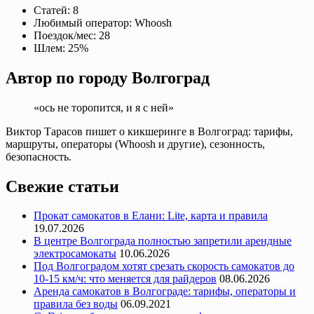
Статей:
8
Любимый оператор:
Whoosh
Поездок/мес:
28
Шлем:
25%
Автор по городу Волгоград
«ось не торопится, и я с ней»
Виктор Тарасов пишет о кикшеринге в Волгоград: тарифы,
маршруты, операторы (Whoosh и другие), сезонность,
безопасность.
Свежие статьи
Прокат самокатов в Елани: Lite, карта и правила
19.07.2026
В центре Волгограда полностью запретили арендные
электросамокаты
10.06.2026
Под Волгоградом хотят срезать скорость самокатов до
10-15 км/ч: что меняется для райдеров
08.06.2026
Аренда самокатов в Волгограде: тарифы, операторы и
правила без воды
06.09.2021