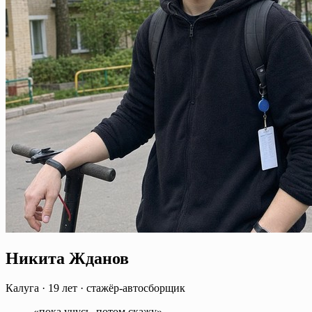
Никита Жданов
Калуга
·
19 лет
·
стажёр-автосборщик
«пока учусь, потом скажу»