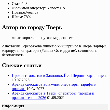
Статей:
3
Любимый оператор:
Yandex Go
Поездок/мес:
28
Шлем:
78%
Автор по городу Тверь
«если коротко — нужно медленнее»
Анастасия Серебрякова пишет о кикшеринге в Тверь: тарифы,
маршруты, операторы (Yandex Go и другие), сезонность,
безопасность.
Свежие статьи
Прокат самокатов в Завидово: Йес Шеринг, карта и цена
19.07.2026
Аренда самокатов во Ржеве: операторы, тарифы и
правила
19.04.2023
Аренда самокатов в Твери: операторы, тарифы и
правила сезона 2026
01.09.2021
Информация