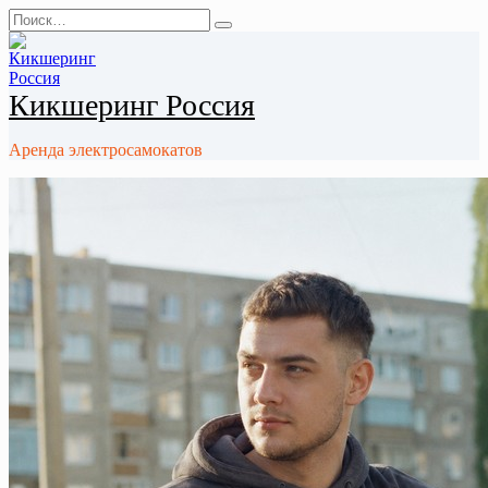
Перейти
Search
к
for:
содержанию
Кикшеринг Россия
Аренда электросамокатов