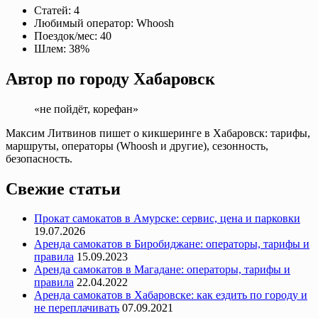
Статей:
4
Любимый оператор:
Whoosh
Поездок/мес:
40
Шлем:
38%
Автор по городу Хабаровск
«не пойдёт, корефан»
Максим Литвинов пишет о кикшеринге в Хабаровск: тарифы,
маршруты, операторы (Whoosh и другие), сезонность,
безопасность.
Свежие статьи
Прокат самокатов в Амурске: сервис, цена и парковки
19.07.2026
Аренда самокатов в Биробиджане: операторы, тарифы и
правила
15.09.2023
Аренда самокатов в Магадане: операторы, тарифы и
правила
22.04.2022
Аренда самокатов в Хабаровске: как ездить по городу и
не переплачивать
07.09.2021