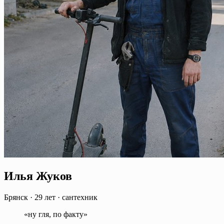
Илья Жуков
Брянск
·
29 лет
·
сантехник
«ну гля, по факту»