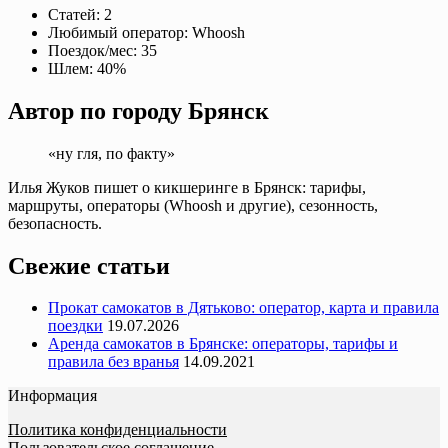
Статей:
2
Любимый оператор:
Whoosh
Поездок/мес:
35
Шлем:
40%
Автор по городу Брянск
«ну гля, по факту»
Илья Жуков пишет о кикшеринге в Брянск: тарифы,
маршруты, операторы (Whoosh и другие), сезонность,
безопасность.
Свежие статьи
Прокат самокатов в Дятьково: оператор, карта и правила
поездки
19.07.2026
Аренда самокатов в Брянске: операторы, тарифы и
правила без вранья
14.09.2021
Информация
Политика конфиденциальности
Пользовательское соглашение