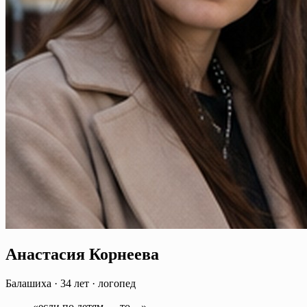
Анастасия Корнеева
Балашиха
·
34 лет
·
логопед
«если по детям — то…»